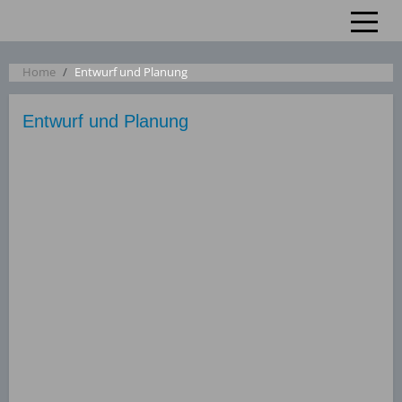
Off-Ca
Home
Entwurf und Planung
Entwurf und Planung