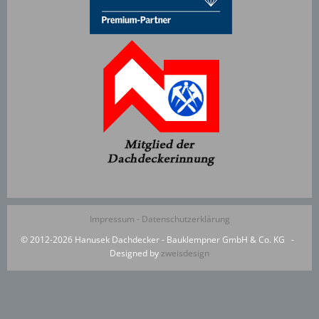
Impressum -
Datenschutzerklärung
© 2012-2026 Hanusek Dachdecker - Bauklempner GmbH & Co. KG -
Designed by
zweisdesign